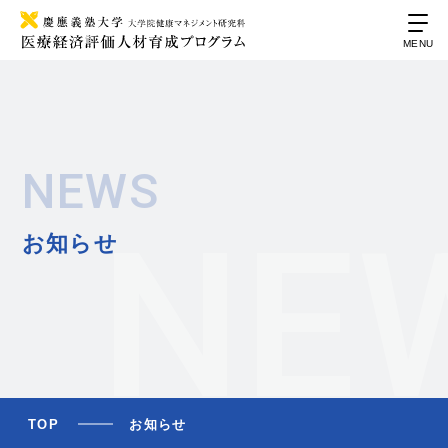
科目等履修生
MENU
グラム教員
A研究室
お知らせ
ク
TOP
お知らせ
らせ